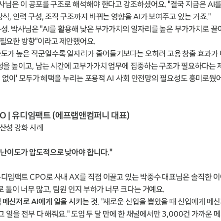
박사님은 이 공포를 구조로 해석해야 한다고 강조하셨어요. "결국 지금은 AI
식, 인력 구성, 조직 구조까지 바뀌는 영향을 AI가 보여주고 있는 거죠."
성. 박사님은 "AI를 활용해 낮은 부가가치의 일자리를 높은 부가가치로 끌
 필요한 방향"이라고 제안했어요.
출도가 높은 직군일수록 일자리가 줄어들기보다는 오히려 고용 창출 효과가
산성을 높이고, 남는 시간에 고부가가치 업무에 집중하는 구조가 필요하다는 
차별 없이' 모두가 혜택을 누리는 포용적 AI 사회 안전망의 필요성도 흥미로웠
 CPO | 유디임팩트 (에프랩앤컴퍼니 대표)
생산성 강화 사례
 난이도가 압도적으로 낮아야 합니다."
디임팩트 CPO로 사내 AX를 직접 이끌고 있는 박중수 대표님은 솔직한 이야
로 툴이 너무 많고, 팀원 인지 부하가 너무 크다는 거예요.
 메신저로 AI에게 일을 시키는 것
. "새로운 신입을 뽑았을 때 신입에게 메
그 일을 전부 다 해줘요." 도입 두 달 만에 한 채널에서만 3,000건 가까운