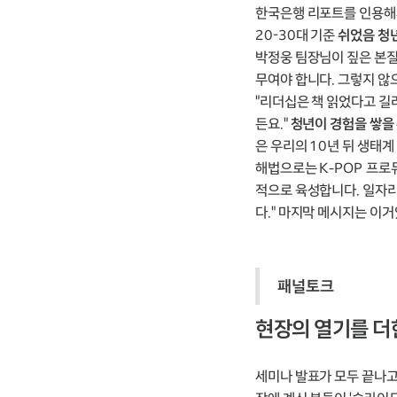
한국은행 리포트를 인용해서 
20-30대 기준
쉬었음 청년
박정웅 팀장님이 짚은 본질
무여야 합니다. 그렇지 않
"리더십은 책 읽었다고 길러
든요."
청년이 경험을 쌓을
은 우리의 10년 뒤 생태
해법으로는 K-POP 프로듀
적으로 육성합니다. 일자리
다." 마지막 메시지는 이거
패널토크
현장의 열기를 더한
세미나 발표가 모두 끝나고