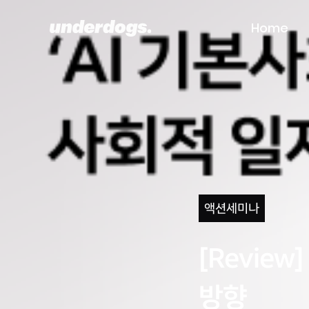
Home
액션세미나
[Revie
방향